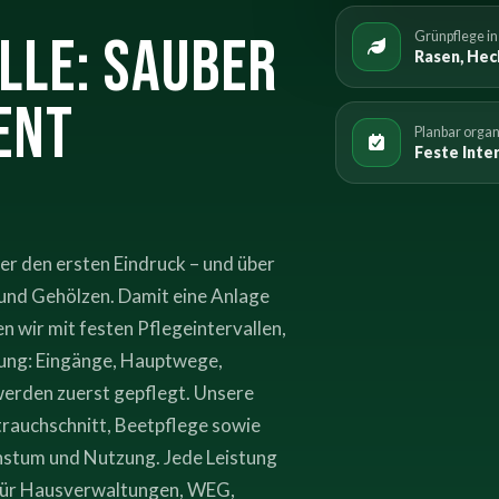
lle: sauber
Grünpflege in
Rasen, Hec
ent
Planbar organ
Feste Inter
er den ersten Eindruck – und über
 und Gehölzen. Damit eine Anlage
en wir mit festen Pflegeintervallen,
erung: Eingänge, Hauptwege,
werden zuerst gepflegt. Unsere
rauchschnitt, Beetpflege sowie
stum und Nutzung. Jede Leistung
l für Hausverwaltungen, WEG,