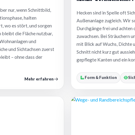
ber nur, wenn Schnittbild,
Hecken sind in Spelle oft Si
ionsphase, halten
Außenanlage zugleich. Wir s
t, wo es stört, und sorgen
Durchgänge frei und achten 
 bleibt die Fläche nutzbar,
zuwachsen. Bei Sträuchern un
ei Wohnanlagen und
mit Blick auf Wuchs, Dichte 
che und Sichtachsen zuerst
Schnitt nicht kurz gut aussie
bleibt – ohne dass der
gepflegte Kanten und ein kon
Form & Funktion
Sic
Mehr erfahren