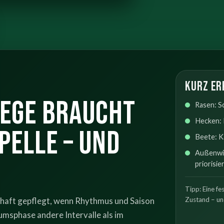
Kurz er
ege braucht
Rasen: S
Hecken: 
pelle – und
Beete: K
Außenwir
priorisie
Tipp: Eine fe
erhaft gepflegt, wenn Rhythmus und Saison
Zustand – un
msphase andere Intervalle als im