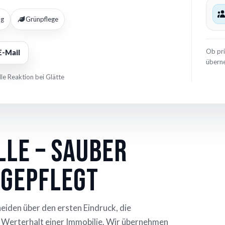
ng
Grünpflege
Ob pr
E-Mail
überne
le Reaktion bei Glätte
lle – sauber
 gepflegt
heiden über den ersten Eindruck, die
 Werterhalt einer Immobilie. Wir übernehmen