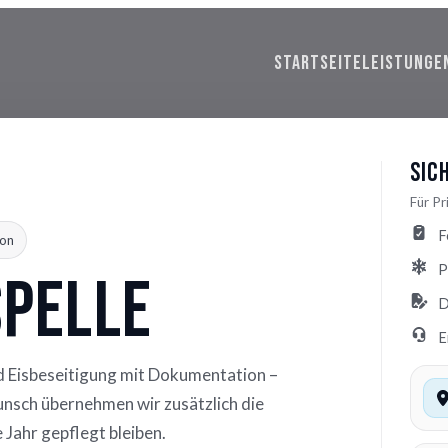
STARTSEITE
LEISTUNGE
Sic
Für P
F
on
P
Spelle
D
E
d Eisbeseitigung mit Dokumentation –
Wunsch übernehmen wir zusätzlich die
Jahr gepflegt bleiben.