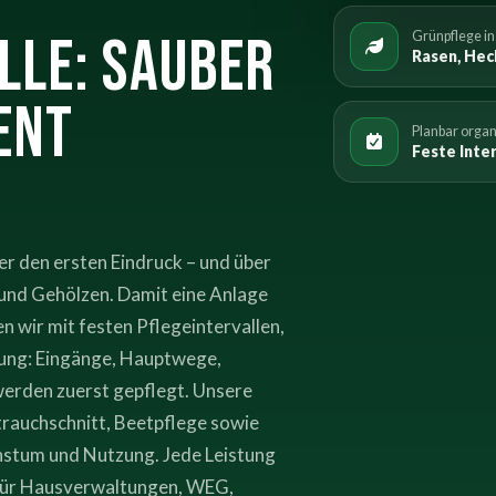
lle: sauber
Grünpflege in 
Rasen, Hec
ent
Planbar organ
Feste Inter
er den ersten Eindruck – und über
 und Gehölzen. Damit eine Anlage
en wir mit festen Pflegeintervallen,
erung: Eingänge, Hauptwege,
werden zuerst gepflegt. Unsere
rauchschnitt, Beetpflege sowie
stum und Nutzung. Jede Leistung
l für Hausverwaltungen, WEG,