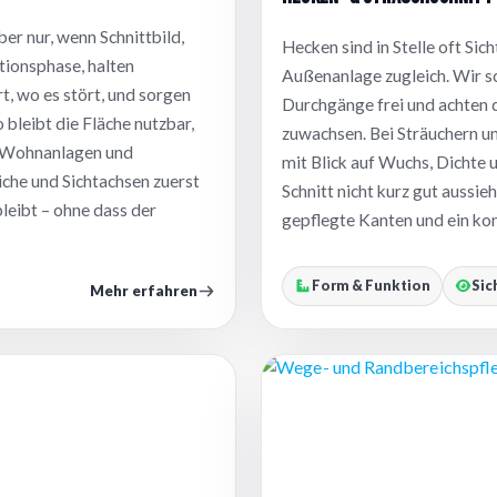
ber nur, wenn Schnittbild,
Hecken sind in Stelle oft Si
ionsphase, halten
Außenanlage zugleich. Wir s
t, wo es stört, und sorgen
Durchgänge frei und achten 
 bleibt die Fläche nutzbar,
zuwachsen. Bei Sträuchern un
ei Wohnanlagen und
mit Blick auf Wuchs, Dichte 
che und Sichtachsen zuerst
Schnitt nicht kurz gut aussie
bleibt – ohne dass der
gepflegte Kanten und ein kon
Form & Funktion
Sic
Mehr erfahren