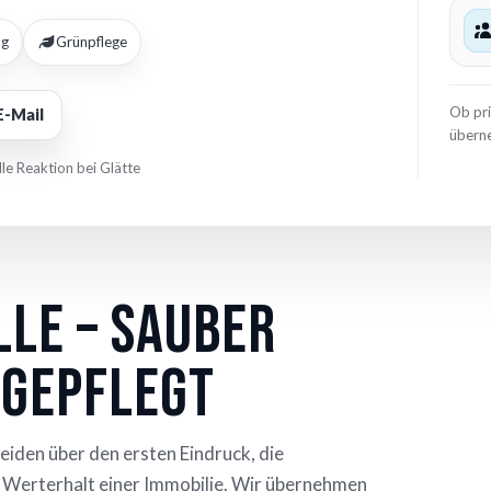
ng
Grünpflege
Ob pr
E-Mail
überne
le Reaktion bei Glätte
lle – sauber
 gepflegt
heiden über den ersten Eindruck, die
 Werterhalt einer Immobilie. Wir übernehmen