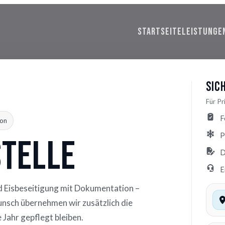
STARTSEITE
LEISTUNGE
Sic
Für P
F
on
P
Stelle
D
E
d Eisbeseitigung mit Dokumentation –
Wunsch übernehmen wir zusätzlich die
Jahr gepflegt bleiben.