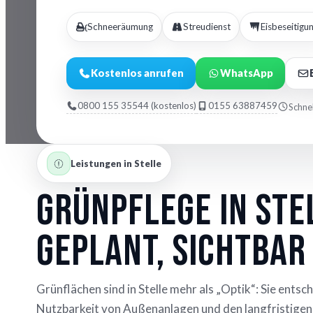
Schneeräumung
Streudienst
Eisbeseitigu
Kostenlos anrufen
WhatsApp
0800 155 35544 (kostenlos)
0155 63887459
Schnel
Leistungen in Stelle
Grünpflege in Ste
geplant, sichtbar
Grünflächen sind in Stelle mehr als „Optik“: Sie entsc
Nutzbarkeit von Außenanlagen und den langfristigen