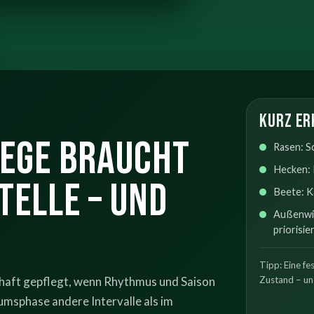
Kurz er
ege braucht
Rasen: S
Hecken: 
telle – und
Beete: K
Außenwir
priorisie
Tipp: Eine fe
rhaft gepflegt, wenn Rhythmus und Saison
Zustand – un
msphase andere Intervalle als im