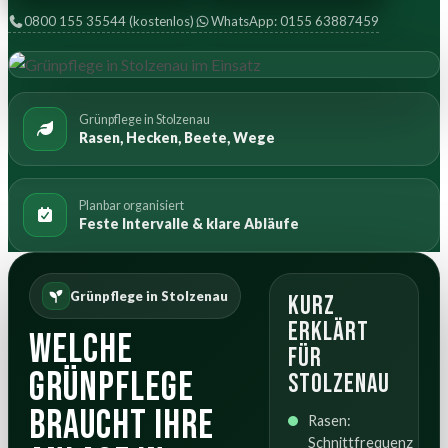
0800 155 35544 (kostenlos)
WhatsApp: 0155 63887459
Grünpflege in Stolzenau
Rasen, Hecken, Beete, Wege
Planbar organisiert
Feste Intervalle & klare Abläufe
Grünpflege in Stolzenau
Kurz
erklärt
Welche
für
Grünpflege
Stolzenau
braucht Ihre
Rasen:
Schnittfrequenz