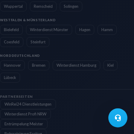
Wuppertal
Remscheid
Solingen
WESTFALEN & MÜNSTERLAND
Bielefeld
Winterdienst Münster
Hagen
Hamm
Coesfeld
Steinfurt
NORDDEUTSCHLAND
Hannover
Bremen
Winterdienst Hamburg
Kiel
Lübeck
PARTNERSEITEN
WinRei24 Dienstleistungen
Winterdienst Profi NRW
Entrümpelung Meister
Rohrreinigung Freitag