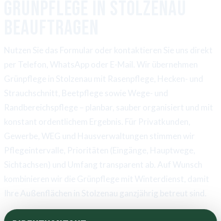
Grünpflege in Stolzenau
beauftragen
Nutzen Sie das Formular oder kontaktieren Sie uns direkt
per Telefon, WhatsApp oder E-Mail. Wir übernehmen
Grünpflege in Stolzenau mit Rasenpflege, Hecken- und
Strauchschnitt, Beetpflege sowie Wege- und
Randbereichspflege – planbar, sauber organisiert und mit
konstant ordentlichem Ergebnis. Für Privatkunden,
Gewerbe, WEG und Hausverwaltungen stimmen wir
Pflegeintervalle, Prioritäten (Eingänge, Hauptwege,
Sichtachsen) und Umfang transparent ab. Auf Wunsch
kombinieren wir die Grünpflege mit Winterdienst, damit
Ihre Außenflächen in Stolzenau ganzjährig betreut sind.