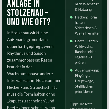
Anlage in
nach Wachstum
Stolzenau –
& Nutzung
Hecken: Form
und wie oft?
halten,
Sichtachsen &
In Stolzenau wirkt eine
Wege freihalten
Außenanlage nur dann
Beete: Kanten,
dauerhaft gepflegt, wenn
Wildwuchs,
Randbereiche
Rhythmus und Saison
regelmäßig
zusammenpassen: Rasen
prüfen
braucht in der
Außenwirkung:
Wachstumsphase andere
Eingänge,
Intervalle als im Hochsommer,
Hauptwege,
Stellflächen
Hecken- und Strauchschnitt
priorisieren
muss die Form halten ohne
„kaputt zu schneiden“, und
Tipp: Eine feste
Beete kippen schnell, wenn