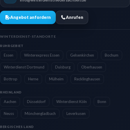
Angebot anfordern
Anrufen
WINTERDIENST-STANDORTE
RUHRGEBIET
Essen
Winterexpress Essen
Gelsenkirchen
Bochum
Winterdienst Dortmund
Duisburg
Oberhausen
Bottrop
Herne
Mülheim
Recklinghausen
RHEINLAND
Aachen
Düsseldorf
Winterdienst Köln
Bonn
Neuss
Mönchengladbach
Leverkusen
BERGISCHES LAND