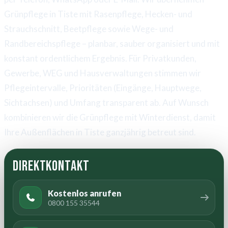
Grünpflege in Tiste mit Rasenpflege, Hecken- und
Strauchschnitt, Beetpflege sowie Wege- und
Randbereichspflege – planbar, sauber organisiert und mit
konstant ordentlichem Ergebnis. Für Privatkunden,
Gewerbe, WEG und Hausverwaltungen stimmen wir
Pflegeintervalle, Prioritäten (Eingänge, Hauptwege,
Sichtachsen) und Umfang transparent ab. Auf Wunsch
kombinieren wir die Grünpflege mit Winterdienst, damit
Ihre Außenflächen in Tiste ganzjährig betreut sind.
Direktkontakt
Kostenlos anrufen
0800 155 35544