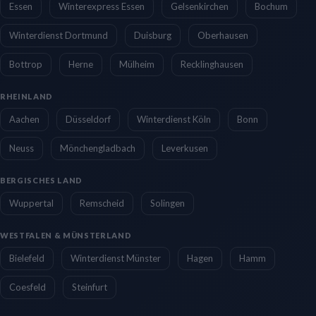
Essen
Winterexpress Essen
Gelsenkirchen
Bochum
Winterdienst Dortmund
Duisburg
Oberhausen
Bottrop
Herne
Mülheim
Recklinghausen
RHEINLAND
Aachen
Düsseldorf
Winterdienst Köln
Bonn
Neuss
Mönchengladbach
Leverkusen
BERGISCHES LAND
Wuppertal
Remscheid
Solingen
WESTFALEN & MÜNSTERLAND
Bielefeld
Winterdienst Münster
Hagen
Hamm
Coesfeld
Steinfurt