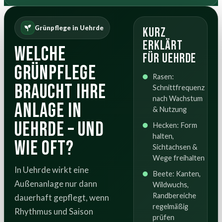
Grünpflege in Uehrde
Kurz
erklärt
Welche
für Uehrde
Grünpflege
Rasen:
braucht Ihre
Schnittfrequenz
nach Wachstum
Anlage in
& Nutzung
Uehrde – und
Hecken: Form
halten,
wie oft?
Sichtachsen &
Wege freihalten
In Uehrde wirkt eine
Beete: Kanten,
Außenanlage nur dann
Wildwuchs,
Randbereiche
dauerhaft gepflegt, wenn
regelmäßig
Rhythmus und Saison
prüfen