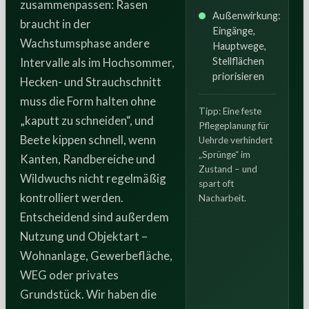
zusammenpassen: Rasen
Außenwirkung:
braucht in der
Eingänge,
Wachstumsphase andere
Hauptwege,
Intervalle als im Hochsommer,
Stellflächen
priorisieren
Hecken- und Strauchschnitt
muss die Form halten ohne
Tipp: Eine feste
„kaputt zu schneiden“, und
Pflegeplanung für
Beete kippen schnell, wenn
Uehrde verhindert
„Sprünge“ im
Kanten, Randbereiche und
Zustand – und
Wildwuchs nicht regelmäßig
spart oft
kontrolliert werden.
Nacharbeit.
Entscheidend sind außerdem
Nutzung und Objektart –
Wohnanlage, Gewerbefläche,
WEG oder privates
Grundstück. Wir haben die