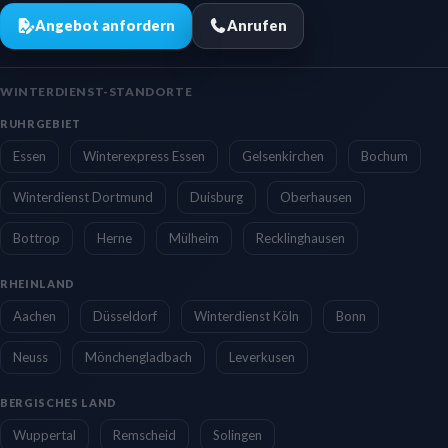
Angebot anfordern
Anrufen
WINTERDIENST-STANDORTE
RUHRGEBIET
Essen
Winterexpress Essen
Gelsenkirchen
Bochum
Winterdienst Dortmund
Duisburg
Oberhausen
Bottrop
Herne
Mülheim
Recklinghausen
RHEINLAND
Aachen
Düsseldorf
Winterdienst Köln
Bonn
Neuss
Mönchengladbach
Leverkusen
BERGISCHES LAND
Wuppertal
Remscheid
Solingen