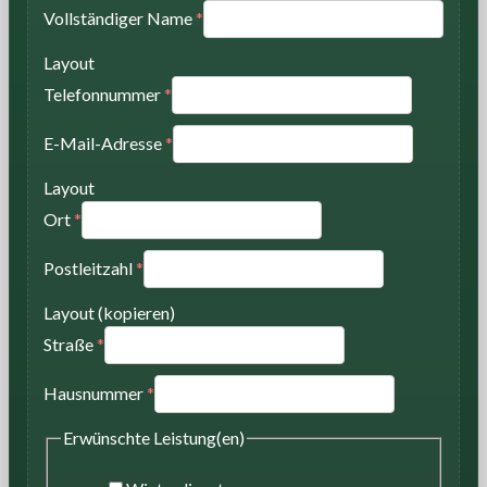
Vollständiger Name
*
Layout
Telefonnummer
*
E-Mail-Adresse
*
Layout
Ort
*
Postleitzahl
*
Layout (kopieren)
Straße
*
Hausnummer
*
Erwünschte Leistung(en)