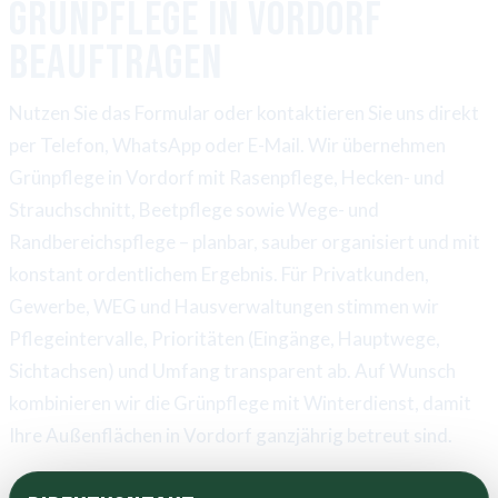
Grünpflege in Vordorf
beauftragen
Nutzen Sie das Formular oder kontaktieren Sie uns direkt
per Telefon, WhatsApp oder E-Mail. Wir übernehmen
Grünpflege in Vordorf mit Rasenpflege, Hecken- und
Strauchschnitt, Beetpflege sowie Wege- und
Randbereichspflege – planbar, sauber organisiert und mit
konstant ordentlichem Ergebnis. Für Privatkunden,
Gewerbe, WEG und Hausverwaltungen stimmen wir
Pflegeintervalle, Prioritäten (Eingänge, Hauptwege,
Sichtachsen) und Umfang transparent ab. Auf Wunsch
kombinieren wir die Grünpflege mit Winterdienst, damit
Ihre Außenflächen in Vordorf ganzjährig betreut sind.