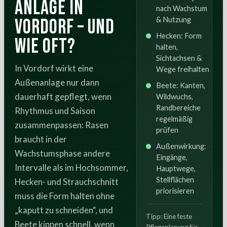
Anlage in
nach Wachstum
Vordorf – und
& Nutzung
Hecken: Form
wie oft?
halten,
Sichtachsen &
In Vordorf wirkt eine
Wege freihalten
Außenanlage nur dann
Beete: Kanten,
dauerhaft gepflegt, wenn
Wildwuchs,
Randbereiche
Rhythmus und Saison
regelmäßig
zusammenpassen: Rasen
prüfen
braucht in der
Außenwirkung:
Wachstumsphase andere
Eingänge,
Intervalle als im Hochsommer,
Hauptwege,
Stellflächen
Hecken- und Strauchschnitt
priorisieren
muss die Form halten ohne
„kaputt zu schneiden“, und
Tipp: Eine feste
Beete kippen schnell, wenn