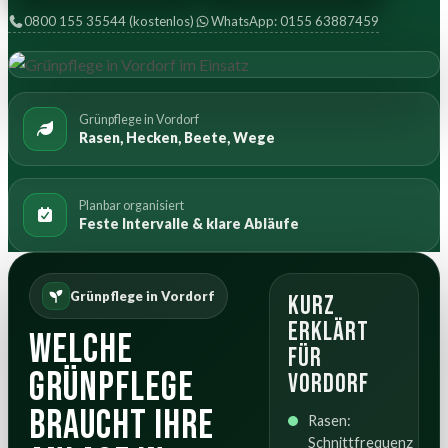
0800 155 35544 (kostenlos)
WhatsApp: 0155 63887459
Grünpflege in Vordorf
Rasen, Hecken, Beete, Wege
Planbar organisiert
Feste Intervalle & klare Abläufe
Grünpflege in Vordorf
Kurz
erklärt
Welche
für
Grünpflege
Vordorf
braucht Ihre
Rasen:
Schnittfrequenz