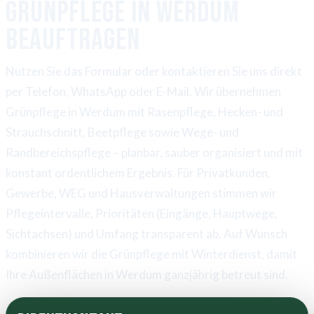
Grünpflege in Werdum
beauftragen
Nutzen Sie das Formular oder kontaktieren Sie uns direkt
per Telefon, WhatsApp oder E-Mail. Wir übernehmen
Grünpflege in Werdum mit Rasenpflege, Hecken- und
Strauchschnitt, Beetpflege sowie Wege- und
Randbereichspflege – planbar, sauber organisiert und mit
konstant ordentlichem Ergebnis. Für Privatkunden,
Gewerbe, WEG und Hausverwaltungen stimmen wir
Pflegeintervalle, Prioritäten (Eingänge, Hauptwege,
Sichtachsen) und Umfang transparent ab. Auf Wunsch
kombinieren wir die Grünpflege mit Winterdienst, damit
Ihre Außenflächen in Werdum ganzjährig betreut sind.