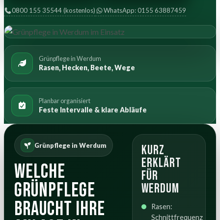
0800 155 35544 (kostenlos)
WhatsApp: 0155 63887459
Grünpflege in Werdum
Rasen, Hecken, Beete, Wege
Planbar organisiert
Feste Intervalle & klare Abläufe
Grünpflege in Werdum
Kurz
erklärt
Welche
für
Grünpflege
Werdum
braucht Ihre
Rasen:
Schnittfrequenz