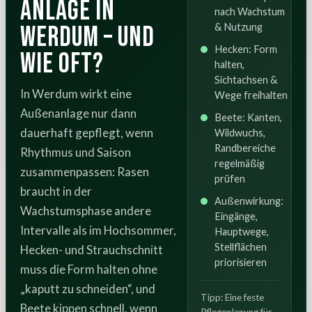
Anlage in
nach Wachstum
Werdum – und
& Nutzung
Hecken: Form
wie oft?
halten,
Sichtachsen &
In Werdum wirkt eine
Wege freihalten
Außenanlage nur dann
Beete: Kanten,
dauerhaft gepflegt, wenn
Wildwuchs,
Randbereiche
Rhythmus und Saison
regelmäßig
zusammenpassen: Rasen
prüfen
braucht in der
Außenwirkung:
Wachstumsphase andere
Eingänge,
Intervalle als im Hochsommer,
Hauptwege,
Stellflächen
Hecken- und Strauchschnitt
priorisieren
muss die Form halten ohne
„kaputt zu schneiden“, und
Tipp: Eine feste
Beete kippen schnell, wenn