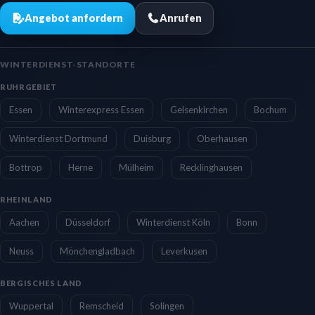
Angebot anfordern
Anrufen
WINTERDIENST-STANDORTE
RUHRGEBIET
Essen
Winterexpress Essen
Gelsenkirchen
Bochum
Winterdienst Dortmund
Duisburg
Oberhausen
Bottrop
Herne
Mülheim
Recklinghausen
RHEINLAND
Aachen
Düsseldorf
Winterdienst Köln
Bonn
Neuss
Mönchengladbach
Leverkusen
BERGISCHES LAND
Wuppertal
Remscheid
Solingen