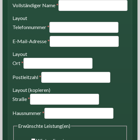
Vollständiger Name
*
Layout
Telefonnummer
*
E-Mail-Adresse
*
Layout
Ort
*
Postleitzahl
*
Layout (kopieren)
Straße
*
Hausnummer
*
Erwünschte Leistung(en)