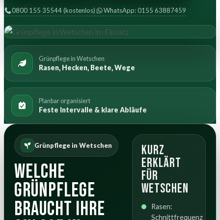
0800 155 35544 (kostenlos)
WhatsApp: 0155 63887459
Grünpflege in Wetschen
Rasen, Hecken, Beete, Wege
Planbar organisiert
Feste Intervalle & klare Abläufe
Grünpflege in Wetschen
Kurz
erklärt
Welche
für
Grünpflege
Wetschen
braucht Ihre
Rasen:
Schnittfrequenz