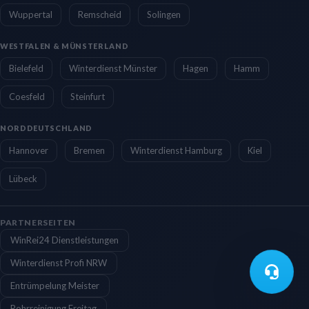
Wuppertal
Remscheid
Solingen
WESTFALEN & MÜNSTERLAND
Bielefeld
Winterdienst Münster
Hagen
Hamm
Coesfeld
Steinfurt
NORDDEUTSCHLAND
Hannover
Bremen
Winterdienst Hamburg
Kiel
Lübeck
PARTNERSEITEN
WinRei24 Dienstleistungen
Winterdienst Profi NRW
Entrümpelung Meister
Rohrreinigung Freitag