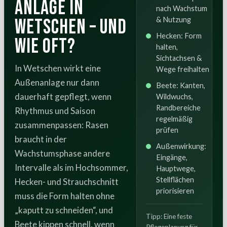
Anlage in
nach Wachstum
Wetschen – und
& Nutzung
Hecken: Form
wie oft?
halten,
Sichtachsen &
In Wetschen wirkt eine
Wege freihalten
Außenanlage nur dann
Beete: Kanten,
dauerhaft gepflegt, wenn
Wildwuchs,
Randbereiche
Rhythmus und Saison
regelmäßig
zusammenpassen: Rasen
prüfen
braucht in der
Außenwirkung:
Wachstumsphase andere
Eingänge,
Intervalle als im Hochsommer,
Hauptwege,
Stellflächen
Hecken- und Strauchschnitt
priorisieren
muss die Form halten ohne
„kaputt zu schneiden“, und
Tipp: Eine feste
Beete kippen schnell, wenn