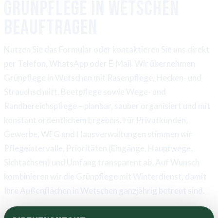
Grünpflege in Wetschen
beauftragen
Nutzen Sie das Formular oder kontaktieren Sie uns direkt
per Telefon, WhatsApp oder E-Mail. Wir übernehmen
Grünpflege in Wetschen mit Rasenpflege, Hecken- und
Strauchschnitt, Beetpflege sowie Wege- und
Randbereichspflege – planbar, sauber organisiert und mit
konstant ordentlichem Ergebnis. Für Privatkunden,
Gewerbe, WEG und Hausverwaltungen stimmen wir
Pflegeintervalle, Prioritäten (Eingänge, Hauptwege,
Sichtachsen) und Umfang transparent ab. Auf Wunsch
kombinieren wir die Grünpflege mit Winterdienst, damit
Ihre Außenflächen in Wetschen ganzjährig betreut sind.