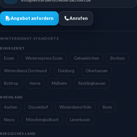
Angebot anfordern
Anrufen
WINTERDIENST-STANDORTE
RUHRGEBIET
Essen
Winterexpress Essen
Gelsenkirchen
Bochum
Winterdienst Dortmund
Duisburg
Oberhausen
Bottrop
Herne
Mülheim
Recklinghausen
RHEINLAND
Aachen
Düsseldorf
Winterdienst Köln
Bonn
Neuss
Mönchengladbach
Leverkusen
BERGISCHES LAND