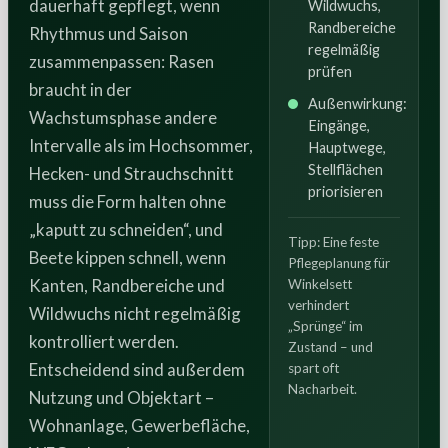
dauerhaft gepflegt, wenn
Wildwuchs,
Randbereiche
Rhythmus und Saison
regelmäßig
zusammenpassen: Rasen
prüfen
braucht in der
Außenwirkung:
Wachstumsphase andere
Eingänge,
Intervalle als im Hochsommer,
Hauptwege,
Stellflächen
Hecken- und Strauchschnitt
priorisieren
muss die Form halten ohne
„kaputt zu schneiden“, und
Tipp: Eine feste
Beete kippen schnell, wenn
Pflegeplanung für
Kanten, Randbereiche und
Winkelsett
verhindert
Wildwuchs nicht regelmäßig
„Sprünge“ im
kontrolliert werden.
Zustand – und
Entscheidend sind außerdem
spart oft
Nacharbeit.
Nutzung und Objektart –
Wohnanlage, Gewerbefläche,