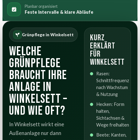
Planbar organisiert
Feste Intervalle & klare Abläufe
Grünpflege in Winkelsett
Kurz
erklärt
Welche
für
Grünpflege
Winkelsett
braucht Ihre
Rasen:
Schnittfrequenz
Anlage in
nach Wachstum
Winkelsett –
& Nutzung
Hecken: Form
und wie oft?
halten,
Sichtachsen &
In Winkelsett wirkt eine
Wege freihalten
Außenanlage nur dann
Beete: Kanten,