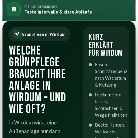
Planbar organisiert
Feste Intervalle & klare Abläufe
Grünpflege in Wirdum
Kurz
erklärt
Welche
für Wirdum
Grünpflege
Rasen:
braucht Ihre
Schnittfrequenz
nach Wachstum
Anlage in
& Nutzung
Wirdum – und
Hecken: Form
halten,
wie oft?
Sichtachsen &
Wege freihalten
In Wirdum wirkt eine
Beete: Kanten,
Außenanlage nur dann
Wildwuchs,