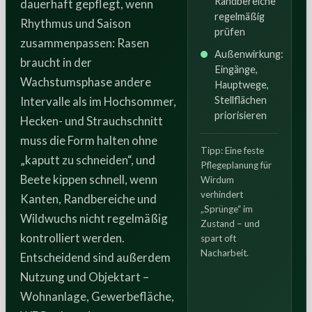
Randbereiche
dauerhaft gepflegt, wenn
regelmäßig
Rhythmus und Saison
prüfen
zusammenpassen: Rasen
Außenwirkung:
braucht in der
Eingänge,
Wachstumsphase andere
Hauptwege,
Intervalle als im Hochsommer,
Stellflächen
priorisieren
Hecken- und Strauchschnitt
muss die Form halten ohne
Tipp: Eine feste
„kaputt zu schneiden“, und
Pflegeplanung für
Beete kippen schnell, wenn
Wirdum
verhindert
Kanten, Randbereiche und
„Sprünge“ im
Wildwuchs nicht regelmäßig
Zustand – und
kontrolliert werden.
spart oft
Nacharbeit.
Entscheidend sind außerdem
Nutzung und Objektart –
Wohnanlage, Gewerbefläche,