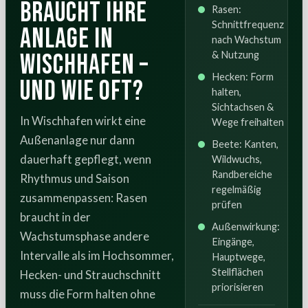
braucht Ihre
Rasen:
Schnittfrequenz
Anlage in
nach Wachstum
Wischhafen –
& Nutzung
Hecken: Form
und wie oft?
halten,
Sichtachsen &
In Wischhafen wirkt eine
Wege freihalten
Außenanlage nur dann
Beete: Kanten,
dauerhaft gepflegt, wenn
Wildwuchs,
Randbereiche
Rhythmus und Saison
regelmäßig
zusammenpassen: Rasen
prüfen
braucht in der
Außenwirkung:
Wachstumsphase andere
Eingänge,
Intervalle als im Hochsommer,
Hauptwege,
Stellflächen
Hecken- und Strauchschnitt
priorisieren
muss die Form halten ohne