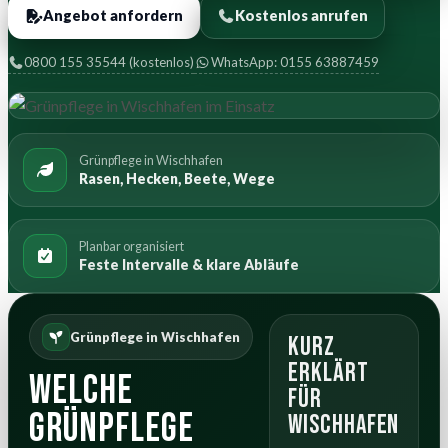
Angebot anfordern
Kostenlos anrufen
0800 155 35544 (kostenlos)
WhatsApp: 0155 63887459
Grünpflege in Wischhafen
Rasen, Hecken, Beete, Wege
Planbar organisiert
Feste Intervalle & klare Abläufe
Grünpflege in Wischhafen
Kurz
erklärt
Welche
für
Grünpflege
Wischhafen