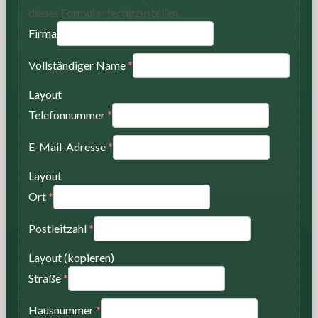
dieses Formular fertigzustellen.
Firma
Vollständiger Name
*
Layout
Telefonnummer
*
E-Mail-Adresse
*
Layout
Ort
*
Postleitzahl
*
Layout (kopieren)
Straße
*
Hausnummer
*