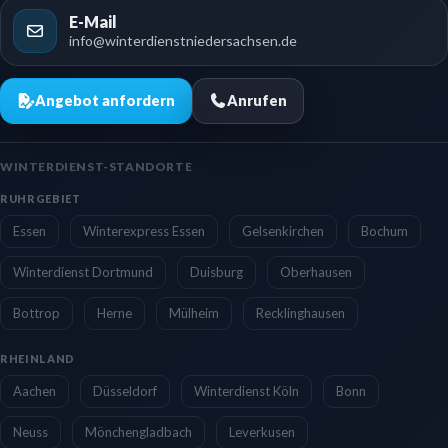
E-Mail
info@winterdienstniedersachsen.de
Angebot anfordern
Anrufen
WINTERDIENST-STANDORTE
RUHRGEBIET
Essen
Winterexpress Essen
Gelsenkirchen
Bochum
Winterdienst Dortmund
Duisburg
Oberhausen
Bottrop
Herne
Mülheim
Recklinghausen
RHEINLAND
Aachen
Düsseldorf
Winterdienst Köln
Bonn
Neuss
Mönchengladbach
Leverkusen