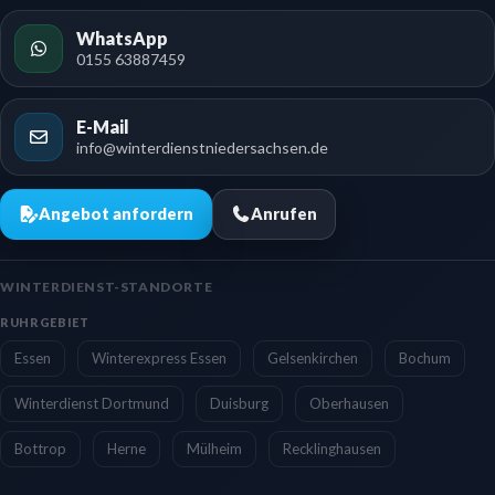
WhatsApp
0155 63887459
E-Mail
info@winterdienstniedersachsen.de
Angebot anfordern
Anrufen
WINTERDIENST-STANDORTE
RUHRGEBIET
Essen
Winterexpress Essen
Gelsenkirchen
Bochum
Winterdienst Dortmund
Duisburg
Oberhausen
Bottrop
Herne
Mülheim
Recklinghausen