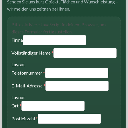
Senden Sie uns kurz Objekt, Flächen und Wunschleistung –
wir melden uns zeitnah bei Ihnen.
Bitte aktiviere JavaScript in deinem Browser, um
dieses Formular fertigzustellen.
Firma
Vollständiger Name
*
Layout
Telefonnummer
*
E-Mail-Adresse
*
Layout
Ort
*
Postleitzahl
*