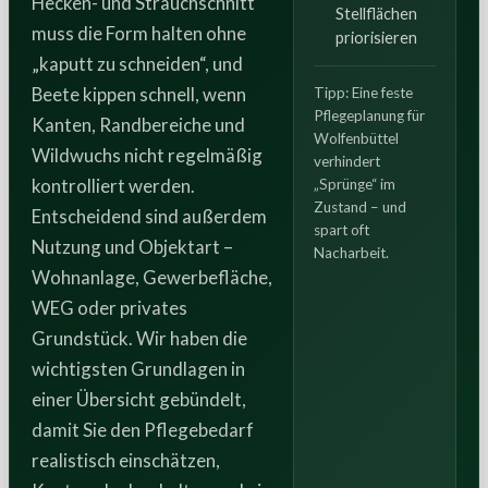
Hecken- und Strauchschnitt
Stellflächen
muss die Form halten ohne
priorisieren
„kaputt zu schneiden“, und
Beete kippen schnell, wenn
Tipp: Eine feste
Pflegeplanung für
Kanten, Randbereiche und
Wolfenbüttel
Wildwuchs nicht regelmäßig
verhindert
kontrolliert werden.
„Sprünge“ im
Zustand – und
Entscheidend sind außerdem
spart oft
Nutzung und Objektart –
Nacharbeit.
Wohnanlage, Gewerbefläche,
WEG oder privates
Grundstück. Wir haben die
wichtigsten Grundlagen in
einer Übersicht gebündelt,
damit Sie den Pflegebedarf
realistisch einschätzen,