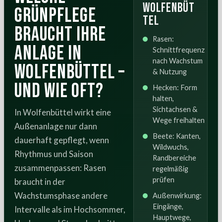
Wolfenbüt
Grünpflege
tel
braucht Ihre
Rasen:
Anlage in
Schnittfrequenz
nach Wachstum
Wolfenbüttel –
& Nutzung
und wie oft?
Hecken: Form
halten,
Sichtachsen &
In Wolfenbüttel wirkt eine
Wege freihalten
Außenanlage nur dann
Beete: Kanten,
dauerhaft gepflegt, wenn
Wildwuchs,
Rhythmus und Saison
Randbereiche
zusammenpassen: Rasen
regelmäßig
prüfen
braucht in der
Wachstumsphase andere
Außenwirkung:
Eingänge,
Intervalle als im Hochsommer,
Hauptwege,