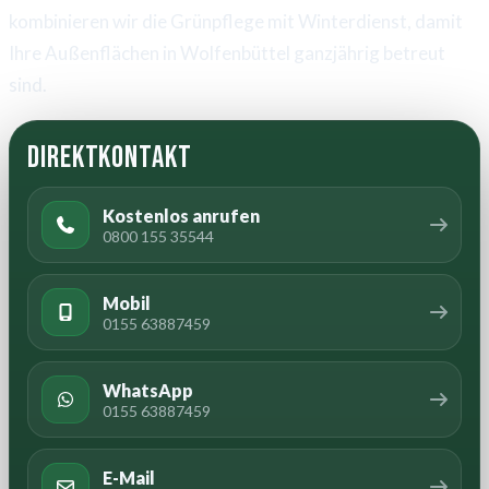
kombinieren wir die Grünpflege mit Winterdienst, damit
Ihre Außenflächen in Wolfenbüttel ganzjährig betreut
sind.
Direktkontakt
Kostenlos anrufen
0800 155 35544
Mobil
0155 63887459
WhatsApp
0155 63887459
E-Mail