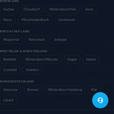
RHEINLAND
Aachen
Düsseldorf
Winterdienst Köln
Bonn
Neuss
Mönchengladbach
Leverkusen
BERGISCHES LAND
Wuppertal
Remscheid
Solingen
WESTFALEN & MÜNSTERLAND
Bielefeld
Winterdienst Münster
Hagen
Hamm
Coesfeld
Steinfurt
NORDDEUTSCHLAND
Hannover
Bremen
Winterdienst Hamburg
Kiel
Lübeck