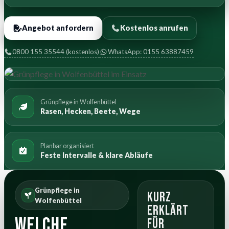
Angebot anfordern
Kostenlos anrufen
0800 155 35544 (kostenlos)
WhatsApp: 0155 63887459
Grünpflege in Wolfenbüttel
Rasen, Hecken, Beete, Wege
Planbar organisiert
Feste Intervalle & klare Abläufe
Grünpflege in
Kurz
Wolfenbüttel
erklärt
Welche
für