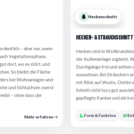
Heckenschnitt
Hecken- & Strauchschnitt
rdentlich – aber nur, wenn
Hecken sind in Wollbrandsha
nach Vegetationsphase,
der Außenanlage zugleich. W
ut dort, wo es stört, und
Durchgänge frei und achten 
hen. So bleibt die Fläche
zuwachsen. Bei Sträuchern un
sonders bei Wohnanlagen und
mit Blick auf Wuchs, Dichte 
che und Sichtachsen zuerst
Schnitt nicht kurz gut aussie
bleibt – ohne dass der
gepflegte Kanten und ein kon
Form & Funktion
Sic
Mehr erfahren