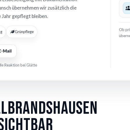
Wunsch übernehmen wir zusätzlich die
Jahr gepflegt bleiben.
Ob pr
ng
Grünpflege
überne
E-Mail
le Reaktion bei Glätte
llbrandshausen
 sichtbar