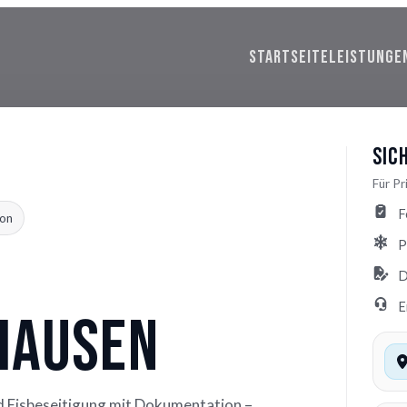
STARTSEITE
LEISTUNGE
Sic
Für P
F
on
P
D
E
hausen
d Eisbeseitigung mit Dokumentation –