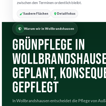
zwischen den Terminen ordentlich bleibt.
Saubere Flächen
Detailfokus
Warum wir in Wollbrandshausen
Grünpflege in
Wollbrandshause
geplant, konsequ
gepflegt
In Wollbrandshausen entscheidet die Pflege von Auß