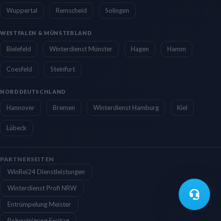
Wuppertal
Remscheid
Solingen
WESTFALEN & MÜNSTERLAND
Bielefeld
Winterdienst Münster
Hagen
Hamm
Coesfeld
Steinfurt
NORDDEUTSCHLAND
Hannover
Bremen
Winterdienst Hamburg
Kiel
Lübeck
PARTNERSEITEN
WinRei24 Dienstleistungen
Winterdienst Profi NRW
Entrümpelung Meister
Rohrreinigung Freitag