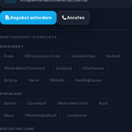
Angebot anfordern
Anrufen
WINTERDIENST-STANDORTE
RUHRGEBIET
Essen
Winterexpress Essen
Gelsenkirchen
Bochum
Winterdienst Dortmund
Duisburg
Oberhausen
Bottrop
Herne
Mülheim
Recklinghausen
RHEINLAND
Aachen
Düsseldorf
Winterdienst Köln
Bonn
Neuss
Mönchengladbach
Leverkusen
BERGISCHES LAND