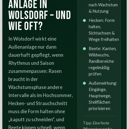
Anlage in
nach Wachstum
Wolsdorf – und
& Nutzung
Hecken: Form
wie oft?
halten,
Sichtachsen &
In Wolsdorf wirkt eine
Wege freihalten
Außenanlage nur dann
Beete: Kanten,
dauerhaft gepflegt, wenn
Wildwuchs,
Randbereiche
Rhythmus und Saison
regelmäßig
zusammenpassen: Rasen
prüfen
braucht in der
Außenwirkung:
Wachstumsphase andere
Eingänge,
Intervalle als im Hochsommer,
Hauptwege,
Stellflächen
Hecken- und Strauchschnitt
priorisieren
muss die Form halten ohne
„kaputt zu schneiden“, und
Tipp: Eine feste
Beete kippen schnell, wenn