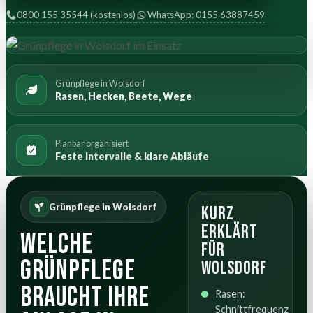
0800 155 35544 (kostenlos)
WhatsApp: 0155 63887459
Grünpflege in Wolsdorf
Rasen, Hecken, Beete, Wege
Planbar organisiert
Feste Intervalle & klare Abläufe
Grünpflege in Wolsdorf
Kurz
erklärt
Welche
für
Grünpflege
Wolsdorf
braucht Ihre
Rasen:
Schnittfrequenz