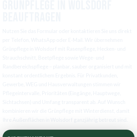
Grünpflege in Wolsdorf
beauftragen
Nutzen Sie das Formular oder kontaktieren Sie uns direkt
per Telefon, WhatsApp oder E-Mail. Wir übernehmen
Grünpflege in Wolsdorf mit Rasenpflege, Hecken- und
Strauchschnitt, Beetpflege sowie Wege- und
Randbereichspflege – planbar, sauber organisiert und mit
konstant ordentlichem Ergebnis. Für Privatkunden,
Gewerbe, WEG und Hausverwaltungen stimmen wir
Pflegeintervalle, Prioritäten (Eingänge, Hauptwege,
Sichtachsen) und Umfang transparent ab. Auf Wunsch
kombinieren wir die Grünpflege mit Winterdienst, damit
Ihre Außenflächen in Wolsdorf ganzjährig betreut sind.