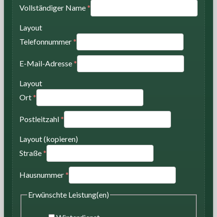
Vollständiger Name
*
Layout
Telefonnummer
*
E-Mail-Adresse
*
Layout
Ort
*
Postleitzahl
*
Layout (kopieren)
Straße
*
Hausnummer
*
Erwünschte Leistung(en)