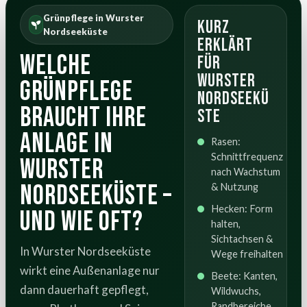
Grünpflege in Wurster
Kurz
Nordseeküste
erklärt
Welche
für
Wurster
Grünpflege
Nordseekü
braucht Ihre
ste
Anlage in
Rasen:
Schnittfrequenz
Wurster
nach Wachstum
Nordseeküste –
& Nutzung
Hecken: Form
und wie oft?
halten,
Sichtachsen &
In Wurster Nordseeküste
Wege freihalten
wirkt eine Außenanlage nur
Beete: Kanten,
dann dauerhaft gepflegt,
Wildwuchs,
Randbereiche