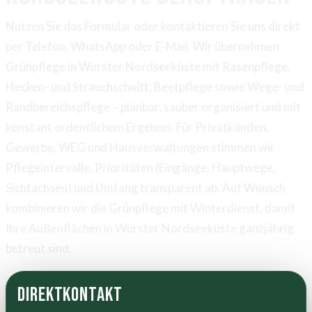
Nutzen Sie das Formular oder kontaktieren Sie uns direkt
per Telefon, WhatsApp oder E-Mail. Wir übernehmen
Grünpflege in Wurster Nordseeküste mit Rasenpflege,
Hecken- und Strauchschnitt, Beetpflege sowie Wege- und
Randbereichspflege – planbar, sauber organisiert und mit
konstant ordentlichem Ergebnis. Für Privatkunden,
Gewerbe, WEG und Hausverwaltungen stimmen wir
Pflegeintervalle, Prioritäten (Eingänge, Hauptwege,
Sichtachsen) und Umfang transparent ab. Auf Wunsch
kombinieren wir die Grünpflege mit Winterdienst, damit
Ihre Außenflächen in Wurster Nordseeküste ganzjährig
betreut sind.
Direktkontakt