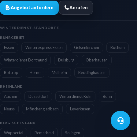
Angebot anfordern
Anrufen
WINTERDIENST-STANDORTE
RUHRGEBIET
Essen
Winterexpress Essen
Gelsenkirchen
Bochum
Winterdienst Dortmund
Duisburg
Oberhausen
Bottrop
Herne
Mülheim
Recklinghausen
RHEINLAND
Aachen
Düsseldorf
Winterdienst Köln
Bonn
Neuss
Mönchengladbach
Leverkusen
BERGISCHES LAND
Wuppertal
Remscheid
Solingen