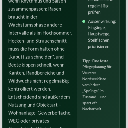
wenn Rhythmus und Saison
regelmäßig
zusammenpassen: Rasen
prüfen
braucht in der
Außenwirkung:
Wachstumsphase andere
Eingänge,
Intervalle als im Hochsommer,
Hauptwege,
Hecken- und Strauchschnitt
Stellflächen
priorisieren
muss die Form halten ohne
„kaputt zu schneiden“, und
Tipp: Eine feste
Beete kippen schnell, wenn
Pflegeplanung für
Kanten, Randbereiche und
Wurster
Nordseeküste
Wildwuchs nicht regelmäßig
verhindert
kontrolliert werden.
„Sprünge“ im
Entscheidend sind außerdem
Zustand – und
spart oft
Nutzung und Objektart –
Nacharbeit.
Wohnanlage, Gewerbefläche,
WEG oder privates