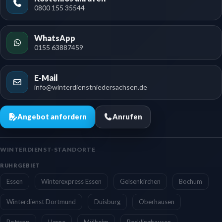
0800 155 35544
WhatsApp
0155 63887459
E-Mail
info@winterdienstniedersachsen.de
Angebot anfordern
Anrufen
WINTERDIENST-STANDORTE
RUHRGEBIET
Essen
Winterexpress Essen
Gelsenkirchen
Bochum
Winterdienst Dortmund
Duisburg
Oberhausen
Bottrop
Herne
Mülheim
Recklinghausen