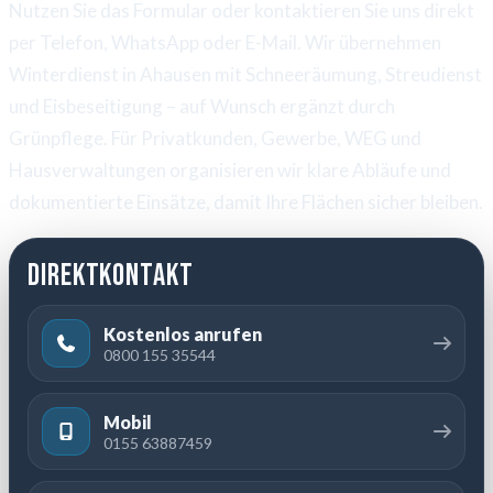
Nutzen Sie das Formular oder kontaktieren Sie uns direkt
per Telefon, WhatsApp oder E-Mail. Wir übernehmen
Winterdienst in Ahausen mit Schneeräumung, Streudienst
und Eisbeseitigung – auf Wunsch ergänzt durch
Grünpflege. Für Privatkunden, Gewerbe, WEG und
Hausverwaltungen organisieren wir klare Abläufe und
dokumentierte Einsätze, damit Ihre Flächen sicher bleiben.
Direktkontakt
Kostenlos anrufen
0800 155 35544
Mobil
0155 63887459