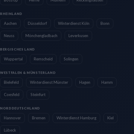
RHEINLAND
Aachen
Düsseldorf
Winterdienst Köln
Bonn
Neuss
Mönchengladbach
Leverkusen
BERGISCHES LAND
Wuppertal
Remscheid
Solingen
WESTFALEN & MÜNSTERLAND
Bielefeld
Winterdienst Münster
Hagen
Hamm
Coesfeld
Steinfurt
NORDDEUTSCHLAND
Hannover
Bremen
Winterdienst Hamburg
Kiel
Lübeck