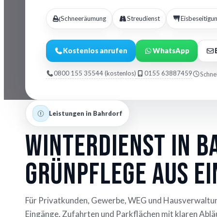
Schneeräumung
Streudienst
Eisbeseitigu
Kostenlos anrufen
WhatsApp
0800 155 35544 (kostenlos)
0155 63887459
Schnel
Leistungen in Bahrdorf
Winterdienst in B
Grünpflege aus e
Für Privatkunden, Gewerbe, WEG und Hausverwaltun
Eingänge, Zufahrten und Parkflächen mit klaren Ablä