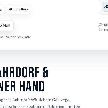
ng
Grünpflege
Ob pr
E-Mail
überne
le Reaktion bei Glätte
ahrdorf &
iner Hand
gen in Bahrdorf: Wir sichern Gehwege,
ufen, schneller Reaktion und dokumentierten