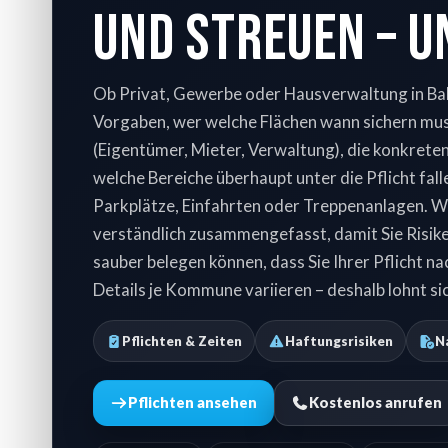
und streuen – 
Ob Privat, Gewerbe oder Hausverwaltung in Bahr
Vorgaben, wer welche Flächen wann sichern mus
(Eigentümer, Mieter, Verwaltung), die konkrete
welche Bereiche überhaupt unter die Pflicht fa
Parkplätze, Einfahrten oder Treppenanlagen. W
verständlich zusammengefasst, damit Sie Risiken
sauber belegen können, dass Sie Ihrer Pflicht 
Details je Kommune variieren – deshalb lohnt sich
Pflichten & Zeiten
Haftungsrisiken
N
Pflichten ansehen
Kostenlos anrufen