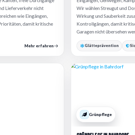
e Kanten, freie Durchgänge
Eingängen, Gehwegen, Rampen
d Lieferverkehr nicht
Wir wählen Streugut und Dos
ereichen wie Eingängen,
Wirkung und Sauberkeit zus
rioritäten, damit kritische
Kontrollgängen, damit kriti
Garagen nicht übersehen we
Mehr erfahren
Glätteprävention
Si
Grünpflege