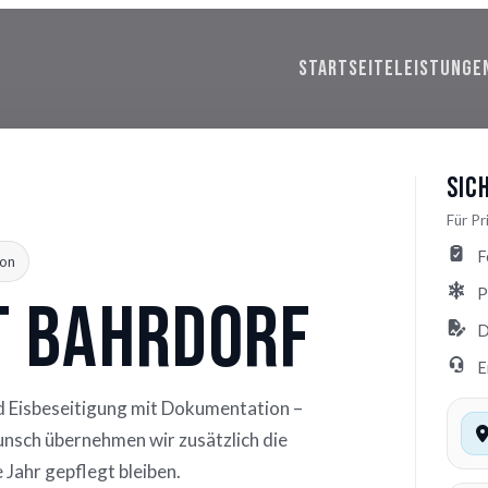
STARTSEITE
LEISTUNGE
Sic
Für P
F
on
P
t Bahrdorf
D
E
d Eisbeseitigung mit Dokumentation –
Wunsch übernehmen wir zusätzlich die
Jahr gepflegt bleiben.