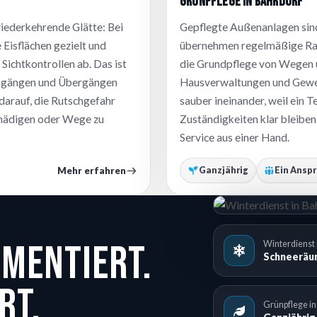
Grünpflege in Bahrdorf
iederkehrende Glätte: Bei
Gepflegte Außenanlagen sind
 Eisflächen gezielt und
übernehmen regelmäßige Ras
Sichtkontrollen ab. Das ist
die Grundpflege von Wegen u
ingängen und Übergängen
Hausverwaltungen und Gewer
darauf, die Rutschgefahr
sauber ineinander, weil ein 
chädigen oder Wege zu
Zuständigkeiten klar bleiben.
Service aus einer Hand.
Mehr erfahren
Ganzjährig
Ein Ansp
umentiert.
Winterdienst 
Schneeräum
rt.
Grünpflege in