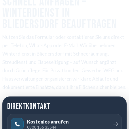
Schnell anfragen –
Winterdienst in
Bliedersdorf beauftragen
Nutzen Sie das Formular oder kontaktieren Sie uns direkt
per Telefon, WhatsApp oder E-Mail. Wir übernehmen
Winterdienst in Bliedersdorf mit Schneeräumung,
Streudienst und Eisbeseitigung – auf Wunsch ergänzt
durch Grünpflege. Für Privatkunden, Gewerbe, WEG und
Hausverwaltungen organisieren wir klare Abläufe und
dokumentierte Einsätze, damit Ihre Flächen sicher bleiben.
Direktkontakt
Kostenlos anrufen
0800 155 35544