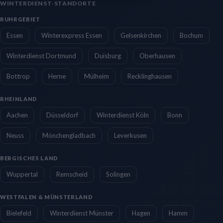
WINTERDIENST-STANDORTE
RUHRGEBIET
Essen
Winterexpress Essen
Gelsenkirchen
Bochum
Winterdienst Dortmund
Duisburg
Oberhausen
Bottrop
Herne
Mülheim
Recklinghausen
RHEINLAND
Aachen
Düsseldorf
Winterdienst Köln
Bonn
Neuss
Mönchengladbach
Leverkusen
BERGISCHES LAND
Wuppertal
Remscheid
Solingen
WESTFALEN & MÜNSTERLAND
Bielefeld
Winterdienst Münster
Hagen
Hamm