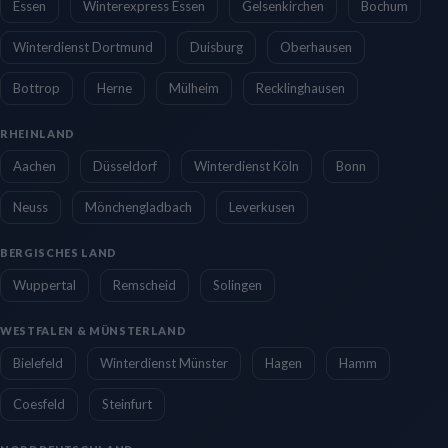
Essen
Winterexpress Essen
Gelsenkirchen
Bochum
Winterdienst Dortmund
Duisburg
Oberhausen
Bottrop
Herne
Mülheim
Recklinghausen
RHEINLAND
Aachen
Düsseldorf
Winterdienst Köln
Bonn
Neuss
Mönchengladbach
Leverkusen
BERGISCHES LAND
Wuppertal
Remscheid
Solingen
WESTFALEN & MÜNSTERLAND
Bielefeld
Winterdienst Münster
Hagen
Hamm
Coesfeld
Steinfurt