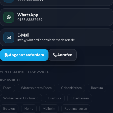
WhatsApp
0155 63887459
E-Mail
info@winterdienstniedersachsen.de
Angebot anfordern
Anrufen
WINTERDIENST-STANDORTE
RUHRGEBIET
Essen
Winterexpress Essen
Gelsenkirchen
Bochum
Winterdienst Dortmund
Duisburg
Oberhausen
Bottrop
Herne
Mülheim
Recklinghausen