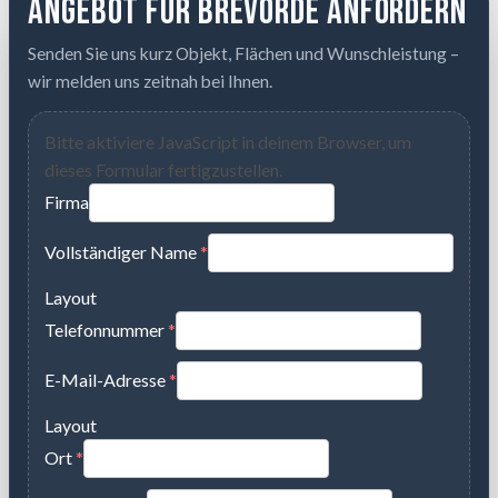
Angebot für Brevörde anfordern
Senden Sie uns kurz Objekt, Flächen und Wunschleistung –
wir melden uns zeitnah bei Ihnen.
Bitte aktiviere JavaScript in deinem Browser, um
dieses Formular fertigzustellen.
Firma
Vollständiger Name
*
Layout
Telefonnummer
*
E-Mail-Adresse
*
Layout
Ort
*