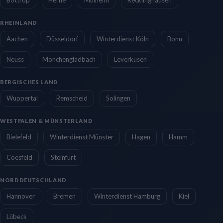
RHEINLAND
Aachen
Düsseldorf
Winterdienst Köln
Bonn
Neuss
Mönchengladbach
Leverkusen
BERGISCHES LAND
Wuppertal
Remscheid
Solingen
WESTFALEN & MÜNSTERLAND
Bielefeld
Winterdienst Münster
Hagen
Hamm
Coesfeld
Steinfurt
NORDDEUTSCHLAND
Hannover
Bremen
Winterdienst Hamburg
Kiel
Lübeck