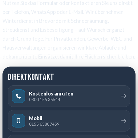
Nutzen Sie das Formular oder kontaktieren Sie uns direkt
per Telefon, WhatsApp oder E-Mail. Wir übernehmen
Winterdienst in Brevörde mit Schneeräumung,
Streudienst und Eisbeseitigung – auf Wunsch ergänzt
durch Grünpflege. Für Privatkunden, Gewerbe, WEG und
Hausverwaltungen organisieren wir klare Abläufe und
dokumentierte Einsätze, damit Ihre Flächen sicher bleiben.
Direktkontakt
Kostenlos anrufen
0800 155 35544
Mobil
0155 63887459