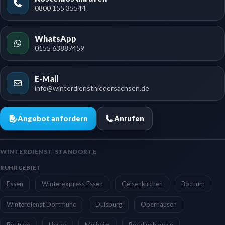
0800 155 35544
WhatsApp
0155 63887459
E-Mail
info@winterdienstniedersachsen.de
Angebot anfordern
Anrufen
WINTERDIENST-STANDORTE
RUHRGEBIET
Essen
Winterexpress Essen
Gelsenkirchen
Bochum
Winterdienst Dortmund
Duisburg
Oberhausen
Bottrop
Herne
Mülheim
Recklinghausen