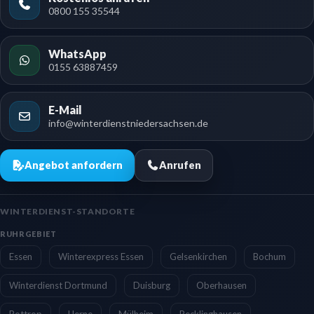
0800 155 35544
WhatsApp
0155 63887459
E-Mail
info@winterdienstniedersachsen.de
Angebot anfordern
Anrufen
WINTERDIENST-STANDORTE
RUHRGEBIET
Essen
Winterexpress Essen
Gelsenkirchen
Bochum
Winterdienst Dortmund
Duisburg
Oberhausen
Bottrop
Herne
Mülheim
Recklinghausen