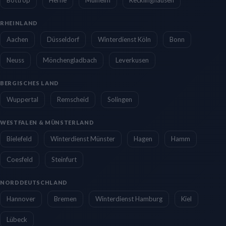
RHEINLAND
Aachen
Düsseldorf
Winterdienst Köln
Bonn
Neuss
Mönchengladbach
Leverkusen
BERGISCHES LAND
Wuppertal
Remscheid
Solingen
WESTFALEN & MÜNSTERLAND
Bielefeld
Winterdienst Münster
Hagen
Hamm
Coesfeld
Steinfurt
NORDDEUTSCHLAND
Hannover
Bremen
Winterdienst Hamburg
Kiel
Lübeck