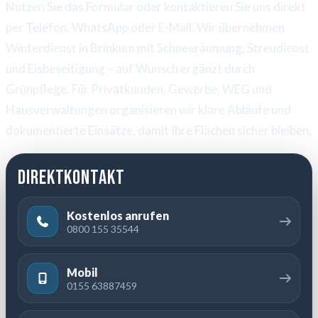
Nutzen Sie das Formular oder kontaktieren Sie uns direkt
per Telefon, WhatsApp oder E-Mail. Wir übernehmen
Winterdienst in Brinkum mit Schneeräumung, Streudienst
und Eisbeseitigung – auf Wunsch ergänzt durch
Grünpflege. Für Privatkunden, Gewerbe, WEG und
Hausverwaltungen organisieren wir klare Abläufe und
dokumentierte Einsätze, damit Ihre Flächen sicher bleiben.
Direktkontakt
Kostenlos anrufen
0800 155 35544
Mobil
0155 63887459