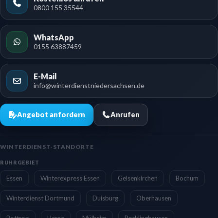
0800 155 35544
WhatsApp
0155 63887459
E-Mail
info@winterdienstniedersachsen.de
Angebot anfordern
Anrufen
WINTERDIENST-STANDORTE
RUHRGEBIET
Essen
Winterexpress Essen
Gelsenkirchen
Bochum
Winterdienst Dortmund
Duisburg
Oberhausen
Bottrop
Herne
Mülheim
Recklinghausen