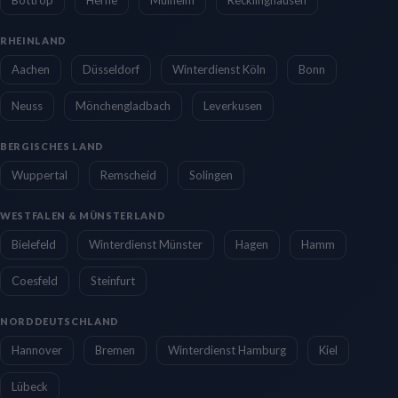
RHEINLAND
Aachen
Düsseldorf
Winterdienst Köln
Bonn
Neuss
Mönchengladbach
Leverkusen
BERGISCHES LAND
Wuppertal
Remscheid
Solingen
WESTFALEN & MÜNSTERLAND
Bielefeld
Winterdienst Münster
Hagen
Hamm
Coesfeld
Steinfurt
NORDDEUTSCHLAND
Hannover
Bremen
Winterdienst Hamburg
Kiel
Lübeck