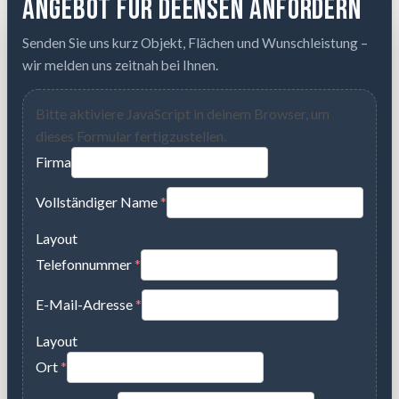
Angebot für Deensen anfordern
Senden Sie uns kurz Objekt, Flächen und Wunschleistung –
wir melden uns zeitnah bei Ihnen.
Bitte aktiviere JavaScript in deinem Browser, um
dieses Formular fertigzustellen.
Firma
Vollständiger Name
*
Layout
Telefonnummer
*
E-Mail-Adresse
*
Layout
Ort
*