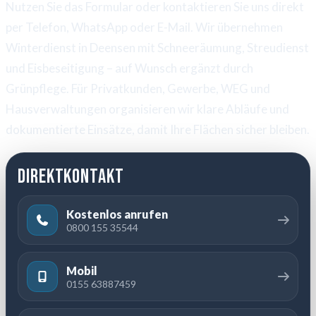
Nutzen Sie das Formular oder kontaktieren Sie uns direkt
per Telefon, WhatsApp oder E-Mail. Wir übernehmen
Winterdienst in Deensen mit Schneeräumung, Streudienst
und Eisbeseitigung – auf Wunsch ergänzt durch
Grünpflege. Für Privatkunden, Gewerbe, WEG und
Hausverwaltungen organisieren wir klare Abläufe und
dokumentierte Einsätze, damit Ihre Flächen sicher bleiben.
Direktkontakt
Kostenlos anrufen
0800 155 35544
Mobil
0155 63887459