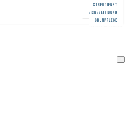
STREUDIENST
EISBESEITIGUNG
GRÜNPFLEGE
WINTERDIENST-PFLICHT
EINSATZGEBIETE
KONTAKT