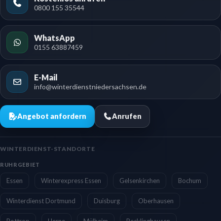
0800 155 35544
WhatsApp
0155 63887459
E-Mail
info@winterdienstniedersachsen.de
Angebot anfordern
Anrufen
WINTERDIENST-STANDORTE
RUHRGEBIET
Essen
Winterexpress Essen
Gelsenkirchen
Bochum
Winterdienst Dortmund
Duisburg
Oberhausen
Bottrop
Herne
Mülheim
Recklinghausen