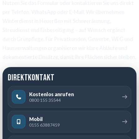
Nutzen Sie das Formular oder kontaktieren Sie uns direkt
per Telefon, WhatsApp oder E-Mail. Wir übernehmen
Winterdienst in Heuerßen mit Schneeräumung,
Streudienst und Eisbeseitigung – auf Wunsch ergänzt
durch Grünpflege. Für Privatkunden, Gewerbe, WEG und
Hausverwaltungen organisieren wir klare Abläufe und
dokumentierte Einsätze, damit Ihre Flächen sicher bleiben.
Direktkontakt
Kostenlos anrufen
0800 155 35544
Mobil
0155 63887459