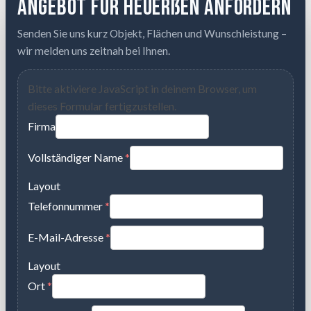
Angebot für Heuerßen anfordern
Senden Sie uns kurz Objekt, Flächen und Wunschleistung –
wir melden uns zeitnah bei Ihnen.
Bitte aktiviere JavaScript in deinem Browser, um
dieses Formular fertigzustellen.
Firma
Vollständiger Name
*
Layout
Telefonnummer
*
E-Mail-Adresse
*
Layout
Ort
*