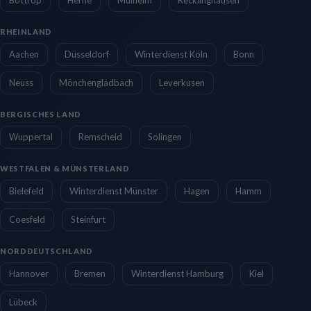
RHEINLAND
Aachen
Düsseldorf
Winterdienst Köln
Bonn
Neuss
Mönchengladbach
Leverkusen
BERGISCHES LAND
Wuppertal
Remscheid
Solingen
WESTFALEN & MÜNSTERLAND
Bielefeld
Winterdienst Münster
Hagen
Hamm
Coesfeld
Steinfurt
NORDDEUTSCHLAND
Hannover
Bremen
Winterdienst Hamburg
Kiel
Lübeck