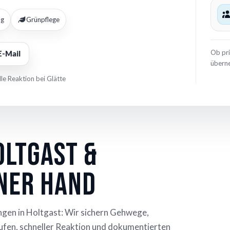
ng
Grünpflege
Ob pr
E-Mail
überne
le Reaktion bei Glätte
oltgast &
iner Hand
en in Holtgast: Wir sichern Gehwege,
ufen, schneller Reaktion und dokumentierten