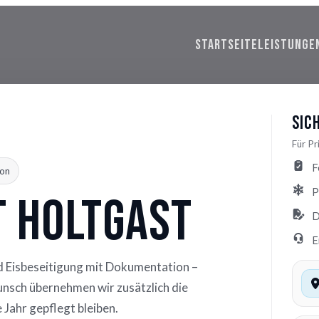
STARTSEITE
LEISTUNGE
Sic
Für P
F
on
P
t Holtgast
D
E
d Eisbeseitigung mit Dokumentation –
Wunsch übernehmen wir zusätzlich die
Jahr gepflegt bleiben.