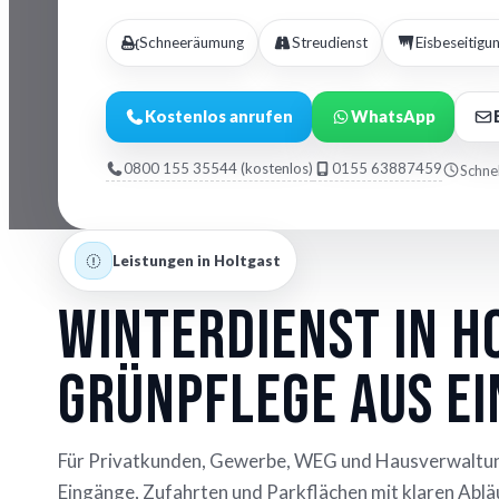
Schneeräumung
Streudienst
Eisbeseitigu
Kostenlos anrufen
WhatsApp
0800 155 35544 (kostenlos)
0155 63887459
Schnel
Leistungen in Holtgast
Winterdienst in H
Grünpflege aus e
Für Privatkunden, Gewerbe, WEG und Hausverwaltung
Eingänge, Zufahrten und Parkflächen mit klaren Ablä