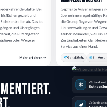
Grünpflege in Holtgast
iederkehrende Glätte: Bei
Gepflegte Außenanlagen sind
 Eisflächen gezielt und
übernehmen regelmäßige Ras
Sichtkontrollen ab. Das ist
die Grundpflege von Wegen u
ingängen und Übergängen
Hausverwaltungen und Gewer
darauf, die Rutschgefahr
sauber ineinander, weil ein 
chädigen oder Wege zu
Zuständigkeiten klar bleiben.
Service aus einer Hand.
Mehr erfahren
Ganzjährig
Ein Ansp
umentiert.
Winterdienst 
Schneeräum
rt.
Grünpflege in