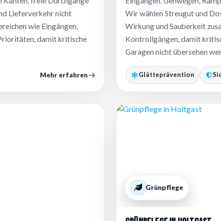
e Kanten, freie Durchgänge
Eingängen, Gehwegen, Rampen
d Lieferverkehr nicht
Wir wählen Streugut und Dos
ereichen wie Eingängen,
Wirkung und Sauberkeit zus
rioritäten, damit kritische
Kontrollgängen, damit kriti
Garagen nicht übersehen we
Mehr erfahren
Glätteprävention
Si
Grünpflege