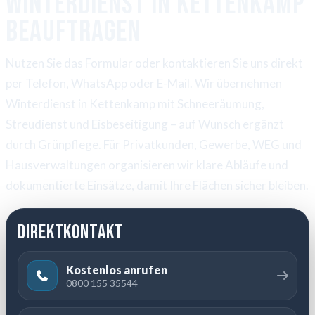
Winterdienst in Kettenkamp
beauftragen
Nutzen Sie das Formular oder kontaktieren Sie uns direkt
per Telefon, WhatsApp oder E-Mail. Wir übernehmen
Winterdienst in Kettenkamp mit Schneeräumung,
Streudienst und Eisbeseitigung – auf Wunsch ergänzt
durch Grünpflege. Für Privatkunden, Gewerbe, WEG und
Hausverwaltungen organisieren wir klare Abläufe und
dokumentierte Einsätze, damit Ihre Flächen sicher bleiben.
Direktkontakt
Kostenlos anrufen
0800 155 35544