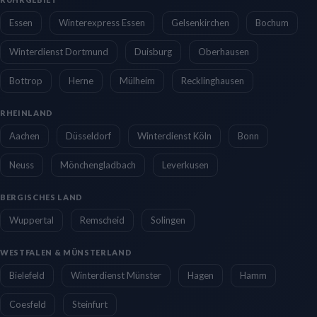
Essen
Winterexpress Essen
Gelsenkirchen
Bochum
Winterdienst Dortmund
Duisburg
Oberhausen
Bottrop
Herne
Mülheim
Recklinghausen
RHEINLAND
Aachen
Düsseldorf
Winterdienst Köln
Bonn
Neuss
Mönchengladbach
Leverkusen
BERGISCHES LAND
Wuppertal
Remscheid
Solingen
WESTFALEN & MÜNSTERLAND
Bielefeld
Winterdienst Münster
Hagen
Hamm
Coesfeld
Steinfurt