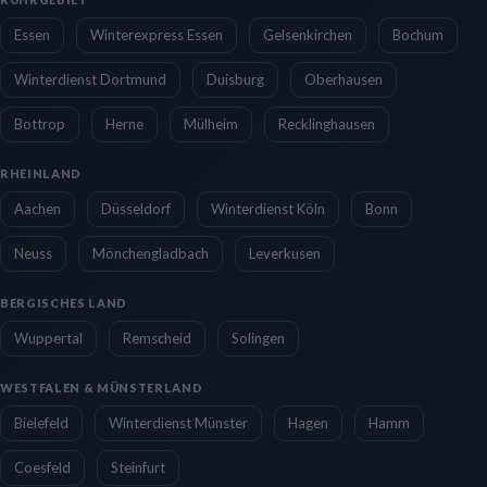
Essen
Winterexpress Essen
Gelsenkirchen
Bochum
Winterdienst Dortmund
Duisburg
Oberhausen
Bottrop
Herne
Mülheim
Recklinghausen
RHEINLAND
Aachen
Düsseldorf
Winterdienst Köln
Bonn
Neuss
Mönchengladbach
Leverkusen
BERGISCHES LAND
Wuppertal
Remscheid
Solingen
WESTFALEN & MÜNSTERLAND
Bielefeld
Winterdienst Münster
Hagen
Hamm
Coesfeld
Steinfurt