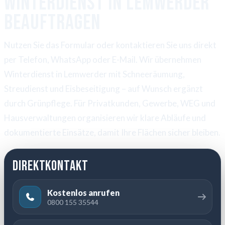
Winterdienst in Lemwerder
beauftragen
Nutzen Sie das Formular oder kontaktieren Sie uns direkt
per Telefon, WhatsApp oder E-Mail. Wir übernehmen
Winterdienst in Lemwerder mit Schneeräumung,
Streudienst und Eisbeseitigung – auf Wunsch ergänzt
durch Grünpflege. Für Privatkunden, Gewerbe, WEG und
Hausverwaltungen organisieren wir klare Abläufe und
dokumentierte Einsätze, damit Ihre Flächen sicher bleiben.
Direktkontakt
Kostenlos anrufen
0800 155 35544