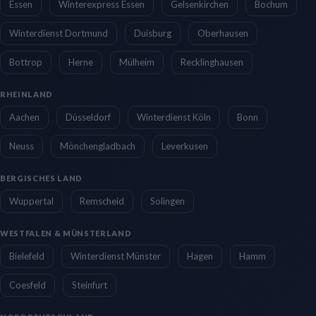
Essen
Winterexpress Essen
Gelsenkirchen
Bochum
Winterdienst Dortmund
Duisburg
Oberhausen
Bottrop
Herne
Mülheim
Recklinghausen
RHEINLAND
Aachen
Düsseldorf
Winterdienst Köln
Bonn
Neuss
Mönchengladbach
Leverkusen
BERGISCHES LAND
Wuppertal
Remscheid
Solingen
WESTFALEN & MÜNSTERLAND
Bielefeld
Winterdienst Münster
Hagen
Hamm
Coesfeld
Steinfurt