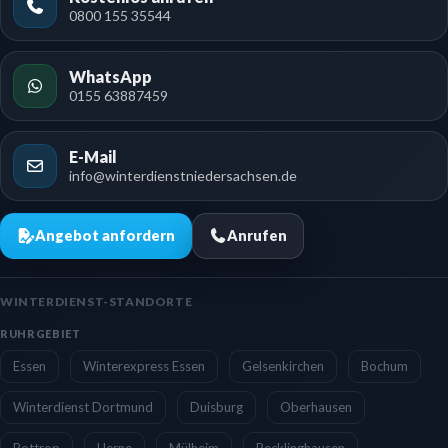
0800 155 35544
WhatsApp
0155 63887459
E-Mail
info@winterdienstniedersachsen.de
Angebot anfordern
Anrufen
WINTERDIENST-STANDORTE
RUHRGEBIET
Essen
Winterexpress Essen
Gelsenkirchen
Bochum
Winterdienst Dortmund
Duisburg
Oberhausen
Bottrop
Herne
Mülheim
Recklinghausen