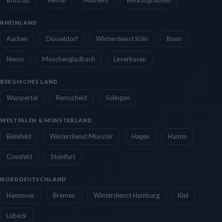
RHEINLAND
Aachen
Düsseldorf
Winterdienst Köln
Bonn
Neuss
Mönchengladbach
Leverkusen
BERGISCHES LAND
Wuppertal
Remscheid
Solingen
WESTFALEN & MÜNSTERLAND
Bielefeld
Winterdienst Münster
Hagen
Hamm
Coesfeld
Steinfurt
NORDDEUTSCHLAND
Hannover
Bremen
Winterdienst Hamburg
Kiel
Lübeck