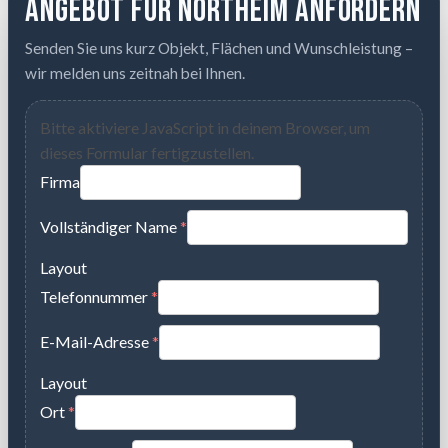
Angebot für Northeim anfordern
Senden Sie uns kurz Objekt, Flächen und Wunschleistung –
wir melden uns zeitnah bei Ihnen.
Bitte aktiviere JavaScript in deinem Browser, um
dieses Formular fertigzustellen.
Firma
Vollständiger Name
*
Layout
Telefonnummer
*
E-Mail-Adresse
*
Layout
Ort
*