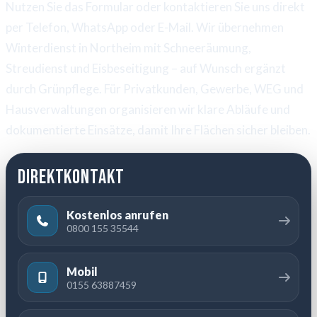
Nutzen Sie das Formular oder kontaktieren Sie uns direkt
per Telefon, WhatsApp oder E-Mail. Wir übernehmen
Winterdienst in Northeim mit Schneeräumung,
Streudienst und Eisbeseitigung – auf Wunsch ergänzt
durch Grünpflege. Für Privatkunden, Gewerbe, WEG und
Hausverwaltungen organisieren wir klare Abläufe und
dokumentierte Einsätze, damit Ihre Flächen sicher bleiben.
Direktkontakt
Kostenlos anrufen
0800 155 35544
Mobil
0155 63887459