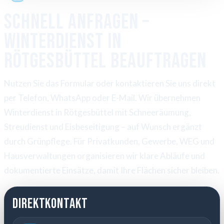
Schnell anfragen –
Winterdienst in
Rötgesbüttel beauftragen
Nutzen Sie das Formular oder kontaktieren Sie uns direkt
per Telefon, WhatsApp oder E-Mail. Wir übernehmen
Winterdienst in Rötgesbüttel mit Schneeräumung,
Streudienst und Eisbeseitigung – auf Wunsch ergänzt
durch Grünpflege. Für Privatkunden, Gewerbe, WEG und
Hausverwaltungen organisieren wir klare Abläufe und
dokumentierte Einsätze, damit Ihre Flächen sicher bleiben.
Direktkontakt