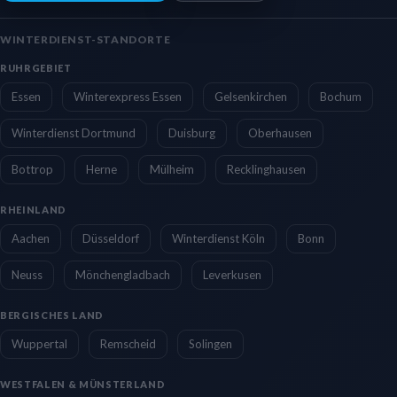
WINTERDIENST-STANDORTE
RUHRGEBIET
Essen
Winterexpress Essen
Gelsenkirchen
Bochum
Winterdienst Dortmund
Duisburg
Oberhausen
Bottrop
Herne
Mülheim
Recklinghausen
RHEINLAND
Aachen
Düsseldorf
Winterdienst Köln
Bonn
Neuss
Mönchengladbach
Leverkusen
BERGISCHES LAND
Wuppertal
Remscheid
Solingen
WESTFALEN & MÜNSTERLAND