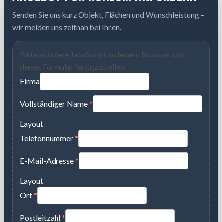
Senden Sie uns kurz Objekt, Flächen und Wunschleistung –
wir melden uns zeitnah bei Ihnen.
Bitte aktiviere JavaScript in deinem Browser, um
dieses Formular fertigzustellen.
Firma
Vollständiger Name
*
Layout
Telefonnummer
*
E-Mail-Adresse
*
Layout
Ort
*
Postleitzahl
*