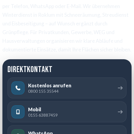
per Telefon, WhatsApp oder E-Mail. Wir übernehmen
Winterdienst in Roklum mit Schneeräumung, Streudienst
und Eisbeseitigung – auf Wunsch ergänzt durch
Grünpflege. Für Privatkunden, Gewerbe, WEG und
Hausverwaltungen organisieren wir klare Abläufe und
dokumentierte Einsätze, damit Ihre Flächen sicher bleiben.
Direktkontakt
Kostenlos anrufen
0800 155 35544
Mobil
0155 63887459
WhatsApp