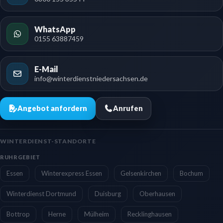
WhatsApp
0155 63887459
E-Mail
info@winterdienstniedersachsen.de
Angebot anfordern
Anrufen
WINTERDIENST-STANDORTE
RUHRGEBIET
Essen
Winterexpress Essen
Gelsenkirchen
Bochum
Winterdienst Dortmund
Duisburg
Oberhausen
Bottrop
Herne
Mülheim
Recklinghausen