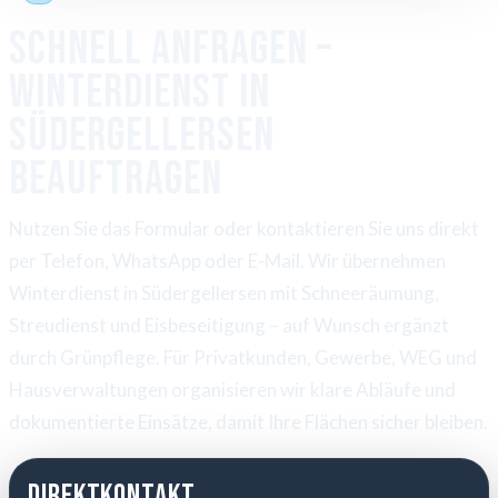
Schnell anfragen –
Winterdienst in
Südergellersen
beauftragen
Nutzen Sie das Formular oder kontaktieren Sie uns direkt
per Telefon, WhatsApp oder E-Mail. Wir übernehmen
Winterdienst in Südergellersen mit Schneeräumung,
Streudienst und Eisbeseitigung – auf Wunsch ergänzt
durch Grünpflege. Für Privatkunden, Gewerbe, WEG und
Hausverwaltungen organisieren wir klare Abläufe und
dokumentierte Einsätze, damit Ihre Flächen sicher bleiben.
Direktkontakt