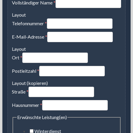
Vollständiger Name
*
Layout
Telefonnummer
*
E-Mail-Adresse
*
Layout
Ort
*
Postleitzahl
*
Layout (kopieren)
Straße
*
Hausnummer
*
Erwünschte Leistung(en)
Winterdienst