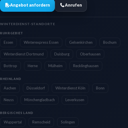
Angebot anfordern
Anrufen
WINTERDIENST-STANDORTE
RUHRGEBIET
Essen
Winterexpress Essen
Gelsenkirchen
Bochum
Winterdienst Dortmund
Duisburg
Oberhausen
Bottrop
Herne
Mülheim
Recklinghausen
RHEINLAND
Aachen
Düsseldorf
Winterdienst Köln
Bonn
Neuss
Mönchengladbach
Leverkusen
BERGISCHES LAND
Wuppertal
Remscheid
Solingen