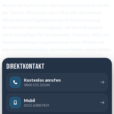
Nutzen Sie das Formular oder kontaktieren Sie uns direkt
per Telefon, WhatsApp oder E-Mail. Wir übernehmen
Winterdienst in Süpplingenburg mit Schneeräumung,
Streudienst und Eisbeseitigung – auf Wunsch ergänzt
durch Grünpflege. Für Privatkunden, Gewerbe, WEG und
Hausverwaltungen organisieren wir klare Abläufe und
dokumentierte Einsätze, damit Ihre Flächen sicher bleiben.
Direktkontakt
Kostenlos anrufen
0800 155 35544
Mobil
0155 63887459