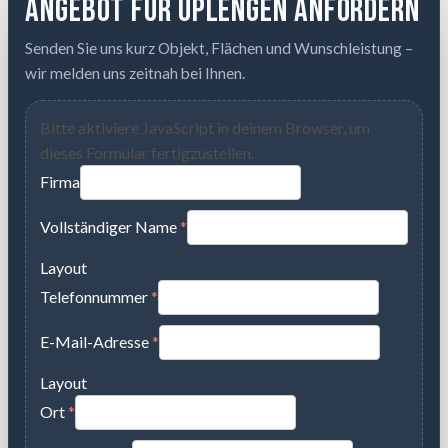
Angebot für Uplengen anfordern
Senden Sie uns kurz Objekt, Flächen und Wunschleistung –
wir melden uns zeitnah bei Ihnen.
Bitte aktiviere JavaScript in deinem Browser, um
dieses Formular fertigzustellen.
Firma
Vollständiger Name
*
Layout
Telefonnummer
*
E-Mail-Adresse
*
Layout
Ort
*