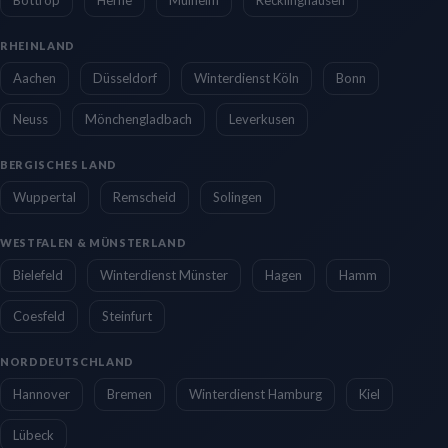
RHEINLAND
Aachen
Düsseldorf
Winterdienst Köln
Bonn
Neuss
Mönchengladbach
Leverkusen
BERGISCHES LAND
Wuppertal
Remscheid
Solingen
WESTFALEN & MÜNSTERLAND
Bielefeld
Winterdienst Münster
Hagen
Hamm
Coesfeld
Steinfurt
NORDDEUTSCHLAND
Hannover
Bremen
Winterdienst Hamburg
Kiel
Lübeck