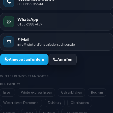
0800 155 35544
WhatsApp
0155 63887459
E-Mail
info@winterdienstniedersachsen.de
Angebot anfordern
Anrufen
WINTERDIENST-STANDORTE
RUHRGEBIET
Essen
Winterexpress Essen
Gelsenkirchen
Bochum
Winterdienst Dortmund
Duisburg
Oberhausen
Bottrop
Herne
Mülheim
Recklinghausen