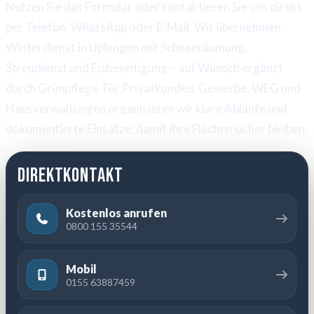
Nutzen Sie das Formular oder kontaktieren Sie uns direkt
per Telefon, WhatsApp oder E-Mail. Wir übernehmen
Winterdienst in Uplengen mit Schneeräumung,
Streudienst und Eisbeseitigung – auf Wunsch ergänzt
durch Grünpflege. Für Privatkunden, Gewerbe, WEG und
Hausverwaltungen organisieren wir klare Abläufe und
dokumentierte Einsätze, damit Ihre Flächen sicher bleiben.
Direktkontakt
Kostenlos anrufen
0800 155 35544
Mobil
0155 63887459